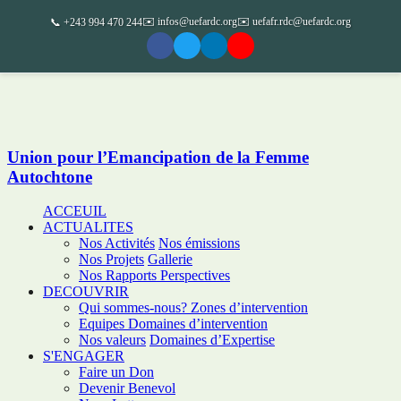
✉️ infos@uefardc.org
✉️ uefafr.rdc@uefardc.org
📞 +243 994 470 244
Union pour l’Emancipation de la Femme
Autochtone
ACCEUIL
ACTUALITES
Nos Activités
Nos émissions
Nos Projets
Gallerie
Nos Rapports
Perspectives
DECOUVRIR
Qui sommes-nous?
Zones d’intervention
Equipes
Domaines d’intervention
Nos valeurs
Domaines d’Expertise
S'ENGAGER
Faire un Don
Devenir Benevol