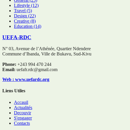
General
(25)
Lifestyle
(12)
Travel
(5)
Design
(22)
Creative
(8)
Education
(14)
UEFA-RDC
N° 03, Avenue de l’Athénée, Quartier Ndendere
Commune d’Ibanda, Ville de Bukavu, Sud-Kivu
Phone:
+243 994 470 244
Email:
uefafr.rdc@gmail.com
Web : www.uefardc.org
Liens Utiles
Accauil
Actualités
Decouvir
S'engager
Contacts