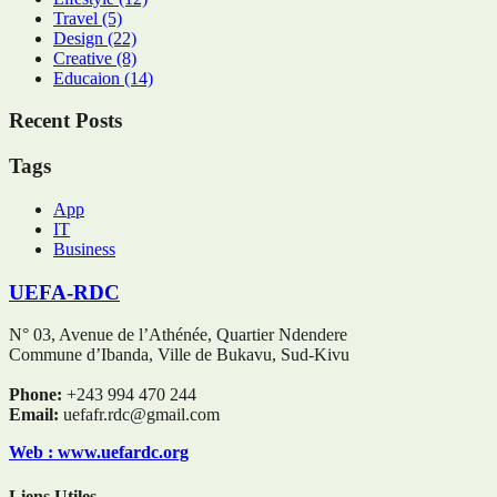
Travel
(5)
Design
(22)
Creative
(8)
Educaion
(14)
Recent Posts
Tags
App
IT
Business
UEFA-RDC
N° 03, Avenue de l’Athénée, Quartier Ndendere
Commune d’Ibanda, Ville de Bukavu, Sud-Kivu
Phone:
+243 994 470 244
Email:
uefafr.rdc@gmail.com
Web : www.uefardc.org
Liens Utiles